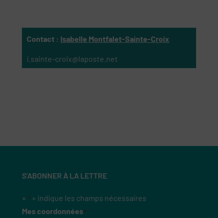
Contact
:
Isabelle Montfalet-Sainte-Croix
i.sainte-croix@laposte.net
S’ABONNER À LA LETTRE
«
» indique les champs nécessaires
*
Mes coordonnées
*