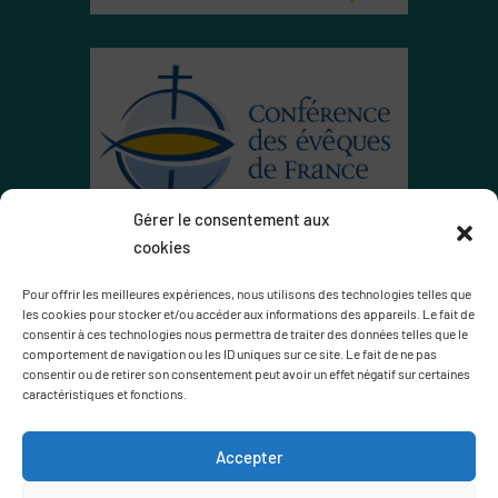
Gérer le consentement aux
cookies
Pour offrir les meilleures expériences, nous utilisons des technologies telles que
Politique de confidentialité
Mentions légales
les cookies pour stocker et/ou accéder aux informations des appareils. Le fait de
consentir à ces technologies nous permettra de traiter des données telles que le
Nous contacter
comportement de navigation ou les ID uniques sur ce site. Le fait de ne pas
consentir ou de retirer son consentement peut avoir un effet négatif sur certaines
caractéristiques et fonctions.
Le service communication est amené à couvrir les
nombreux évènements et manifestations du secteur par
Accepter
le biais de photos et vidéos. Si vous ne souhaitez pas
apparaître, faites-vous connaître par mail à